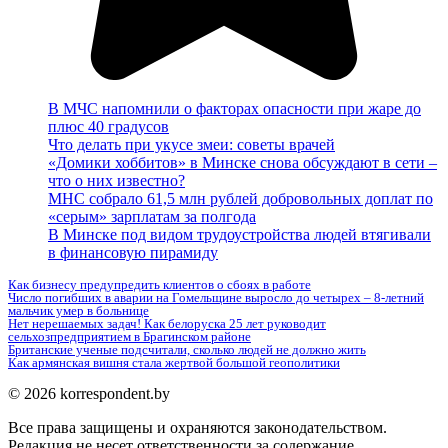
В МЧС напомнили о факторах опасности при жаре до
плюс 40 градусов
Что делать при укусе змеи: советы врачей
«Домики хоббитов» в Минске снова обсуждают в сети –
что о них известно?
МНС собрало 61,5 млн рублей добровольных доплат по
«серым» зарплатам за полгода
В Минске под видом трудоустройства людей втягивали
в финансовую пирамиду
Как бизнесу предупредить клиентов о сбоях в работе
Число погибших в аварии на Гомельщине выросло до четырех – 8-летний
мальчик умер в больнице
Нет нерешаемых задач! Как белоруска 25 лет руководит
сельхозпредприятием в Брагинском районе
Британские ученые подсчитали, сколько людей не должно жить
Как армянская вишня стала жертвой большой геополитики
© 2026 korrespondent.by
Все права защищены и охраняются законодательством.
Редакция не несет ответственности за содержание