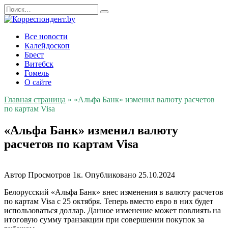
Перейти
Search
к
for:
содержанию
Все новости
Калейдоскоп
Брест
Витебск
Гомель
О сайте
Главная страница
»
«Альфа Банк» изменил валюту расчетов
по картам Visa
«Альфа Банк» изменил валюту
расчетов по картам Visa
Автор
Просмотров
1к.
Опубликовано
25.10.2024
Белорусский «Альфа Банк» внес изменения в валюту расчетов
по картам Visa с 25 октября. Теперь вместо евро в них будет
использоваться доллар. Данное изменение может повлиять на
итоговую сумму транзакции при совершении покупок за