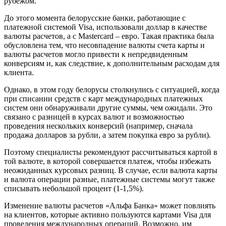
рубежом.
До этого момента белорусские банки, работающие с
платежной системой Visa, использовали доллар в качестве
валюты расчетов, а с Mastercard – евро. Такая практика была
обусловлена тем, что несовпадение валюты счета карты и
валюты расчетов могло привести к непредвиденным
конверсиям и, как следствие, к дополнительным расходам для
клиента.
Однако, в этом году белорусы столкнулись с ситуацией, когда
при списании средств с карт международных платежных
систем они обнаруживали другие суммы, чем ожидали. Это
связано с разницей в курсах валют и возможностью
проведения нескольких конверсий (например, сначала
продажа долларов за рубли, а затем покупка евро за рубли).
Поэтому специалисты рекомендуют рассчитываться картой в
той валюте, в которой совершается платеж, чтобы избежать
неожиданных курсовых разниц. В случае, если валюта карты
и валюта операции разные, платежные системы могут также
списывать небольшой процент (1-1,5%).
Изменение валюты расчетов «Альфа Банка» может повлиять
на клиентов, которые активно пользуются картами Visa для
проведения международных операций. Возможно, им