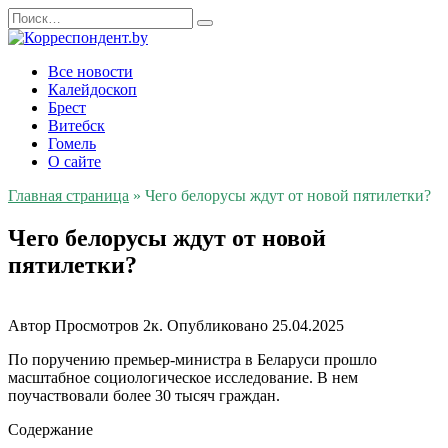
Перейти
Search
к
for:
содержанию
Все новости
Калейдоскоп
Брест
Витебск
Гомель
О сайте
Главная страница
»
Чего белорусы ждут от новой пятилетки?
Чего белорусы ждут от новой
пятилетки?
Автор
Просмотров
2к.
Опубликовано
25.04.2025
По поручению премьер-министра в Беларуси прошло
масштабное социологическое исследование. В нем
поучаствовали более 30 тысяч граждан.
Содержание