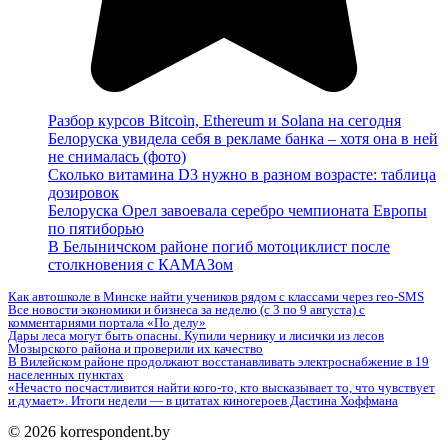
Разбор курсов Bitcoin, Ethereum и Solana на сегодня
Белоруска увидела себя в рекламе банка – хотя она в ней
не снималась (фото)
Сколько витамина D3 нужно в разном возрасте: таблица
дозировок
Белоруска Орел завоевала серебро чемпионата Европы
по пятиборью
В Белыничском районе погиб мотоциклист после
столкновения с КАМАЗом
Как автошколе в Минске найти учеников рядом с классами через гео-SMS
Все новости экономики и бизнеса за неделю (с 3 по 9 августа) с
комментариями портала «По делу»
Дары леса могут быть опасны. Купили чернику и лисички из лесов
Мозырского района и проверили их качество
В Вилейском районе продолжают восстанавливать электроснабжение в 19
населенных пунктах
«Нечасто посчастливится найти кого-то, кто высказывает то, что чувствует
и думает». Итоги недели — в цитатах киногероев Дастина Хоффмана
© 2026 korrespondent.by