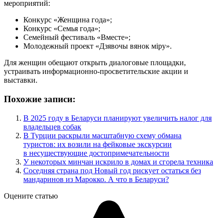
мероприятий:
Конкурс «Женщина года»;
Конкурс «Семья года»;
Семейный фестиваль «Вместе»;
Молодежный проект «Дзявочы вянок мiру».
Для женщин обещают открыть диалоговые площадки,
устраивать информационно-просветительские акции и
выставки.
Похожие записи:
В 2025 году в Беларуси планируют увеличить налог для
владельцев собак
В Турции раскрыли масштабную схему обмана
туристов: их возили на фейковые экскурсии
в несуществующие достопримечательности
У некоторых минчан искрило в домах и сгорела техника
Соседняя страна под Новый год рискует остаться без
мандаринов из Марокко. А что в Беларуси?
Оцените статью