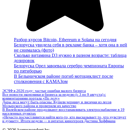
Разбор курсов Bitcoin, Ethereum и Solana на сегодня
Белоруска увидела себя в рекламе банка – хотя она в ней
не снималась (фото)
Сколько витамина D3 нужно в разном возрасте: таблица
дозировок
Белоруска Орел завоевала серебро чемпионата Европы
по пятиборью
В Белыничском районе погиб мотоциклист после
столкновения с КАМАЗом
ЭСЧФ в 2026 году: частые ошибки малого бизнеса
Все новости экономики и бизнеса за неделю (с 3 по 9 августа) с
комментариями портала «По делу»
Дары леса могут быть опасны. Купили чернику и лисички из лесов
Мозырского района и проверили их качество
В Вилейском районе продолжают восстанавливать электроснабжение в 19
населенных пунктах
«Нечасто посчастливится найти кого-то, кто высказывает то, что чувствует
и думает». Итоги недели — в цитатах киногероев Дастина Хоффмана
© 2026 korrespondent.by