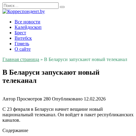
Перейти
Search
к
for:
содержанию
Все новости
Калейдоскоп
Брест
Витебск
Гомель
О сайте
Главная страница
»
В Беларуси запускают новый телеканал
В Беларуси запускают новый
телеканал
Автор
Просмотров
280
Опубликовано
12.02.2026
С 23 февраля в Беларуси начнет вещание новый
национальный телеканал. Он войдет в пакет республиканских
каналов.
Содержание