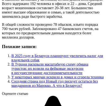
Всего задержано 192 человека в офисах и 22 – дома. Средний
возраст мошенников составляет 20-38 лет. Большинство
имеют высшее образование и семью, а такой деятельностью
занимались ради быстрого заработка.
В общей сложности проведено 78 обысков, изъято порядка
700 тысяч рублей. Заблокировано 47 банковских счетов, на
которых по предварительным данным находится более
миллиона долларов.
Похожие записи:
В 2025 году в Беларуси планируют увеличить налог для
владельцев собак
В Турции раскрыли масштабную схему обмана
туристов: их возили на фейковые экскурсии
в несуществующие достопримечательности
У некоторых минчан искрило в домах и сгорела техника
Соседняя страна под Новый год рискует остаться без
мандаринов из Марокко. А что в Беларуси?
Оцените статью