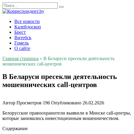
Перейти
Search
к
for:
содержанию
Все новости
Калейдоскоп
Брест
Витебск
Гомель
О сайте
Главная страница
»
В Беларуси пресекли деятельность
мошеннических call-центров
В Беларуси пресекли деятельность
мошеннических call-центров
Автор
Просмотров
196
Опубликовано
26.02.2026
Белорусские правоохранители выявили в Минске call-центры,
которые занимались инвестиционным мошенничеством.
Содержание