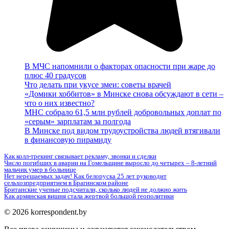
В МЧС напомнили о факторах опасности при жаре до
плюс 40 градусов
Что делать при укусе змеи: советы врачей
«Домики хоббитов» в Минске снова обсуждают в сети –
что о них известно?
МНС собрало 61,5 млн рублей добровольных доплат по
«серым» зарплатам за полгода
В Минске под видом трудоустройства людей втягивали
в финансовую пирамиду
Как колл-трекинг связывает рекламу, звонки и сделки
Число погибших в аварии на Гомельщине выросло до четырех – 8-летний
мальчик умер в больнице
Нет нерешаемых задач! Как белоруска 25 лет руководит
сельхозпредприятием в Брагинском районе
Британские ученые подсчитали, сколько людей не должно жить
Как армянская вишня стала жертвой большой геополитики
© 2026 korrespondent.by