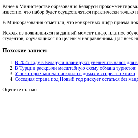
Ранее в Министерстве образования Беларуси прокомментировал
известно, что набор будет осуществляться практически только
В Минобразования отметили, что конкретных цифр приема пока
Исходя из появившихся на данный момент цифр, платное обуче
студентов, обучающихся по целевым направлениям. Для всех ни
Похожие записи:
В 2025 году в Беларуси планируют увеличить налог для в
В Турции раскрыли масштабную схему обмана туристов: 
У некоторых минчан искрило в домах и сгорела техника
Соседняя страна под Новый год рискует остаться без ман
Оцените статью