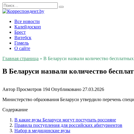
Перейти
Search
к
for:
содержанию
Все новости
Калейдоскоп
Брест
Витебск
Гомель
О сайте
Главная страница
»
В Беларуси назвали количество бесплатных 
В Беларуси назвали количество бесплат
Автор
Просмотров
194
Опубликовано
27.03.2026
Министерство образования Беларуси утвердило перечень специ
Содержание
В какие вузы Беларуси могут поступать россияне
Правила поступления для российских абитуриентов
Набор в медицинские вузы