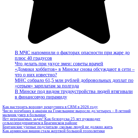
В МЧС напомнили о факторах опасности при жаре до
плюс 40 градусов
Что делать при укусе змеи: советы врачей
«Домики хоббитов» в Минске снова обсуждают в сети –
что о них известно?
МНС собрало 61,5 млн рублей добровольных доплат по
«серым» зарплатам за полгода
В Минске под видом трудоустройства людей втягивали
в финансовую пирамиду
Как настроить воронку рекрутинга в CRM в 2026 году
Число погибших в аварии на Гомельщине выросло до четырех – 8-летний
мальчик умер в больнице
Нет нерешаемых задач! Как белоруска 25 лет руководит
сельхозпредприятием в Брагинском районе
Британские ученые подсчитали, сколько людей не должно жить
Как армянская вишня стала жертвой большой геополитики