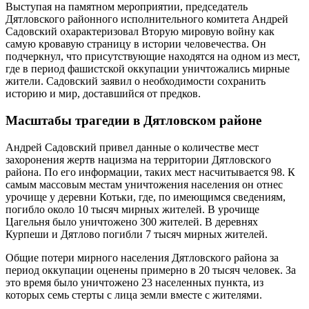
Выступая на памятном мероприятии, председатель
Дятловского районного исполнительного комитета Андрей
Садовский охарактеризовал Вторую мировую войну как
самую кровавую страницу в истории человечества. Он
подчеркнул, что присутствующие находятся на одном из мест,
где в период фашистской оккупации уничтожались мирные
жители. Садовский заявил о необходимости сохранить
историю и мир, доставшийся от предков.
Масштабы трагедии в Дятловском районе
Андрей Садовский привел данные о количестве мест
захоронения жертв нацизма на территории Дятловского
района. По его информации, таких мест насчитывается 98. К
самым массовым местам уничтожения населения он отнес
урочище у деревни Котьки, где, по имеющимся сведениям,
погибло около 10 тысяч мирных жителей. В урочище
Цагельня было уничтожено 300 жителей. В деревнях
Курпеши и Дятлово погибли 7 тысяч мирных жителей.
Общие потери мирного населения Дятловского района за
период оккупации оценены примерно в 20 тысяч человек. За
это время было уничтожено 23 населенных пункта, из
которых семь стерты с лица земли вместе с жителями.