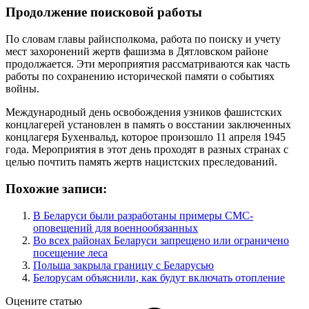
Продолжение поисковой работы
По словам главы райисполкома, работа по поиску и учету
мест захоронений жертв фашизма в Дятловском районе
продолжается. Эти мероприятия рассматриваются как часть
работы по сохранению исторической памяти о событиях
войны.
Международный день освобождения узников фашистских
концлагерей установлен в память о восстании заключенных
концлагеря Бухенвальд, которое произошло 11 апреля 1945
года. Мероприятия в этот день проходят в разных странах с
целью почтить память жертв нацистских преследований.
Похожие записи:
В Беларуси были разработаны примеры СМС-
оповещений для военнообязанных
Во всех районах Беларуси запрещено или ограничено
посещение леса
Польша закрыла границу с Беларусью
Белорусам объяснили, как будут включать отопление
Оцените статью