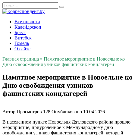
Перейти
Search
к
for:
содержанию
Все новости
Калейдоскоп
Брест
Витебск
Гомель
О сайте
Главная страница
»
Памятное мероприятие в Новоельне ко
Дню освобождения узников фашистских концлагерей
Памятное мероприятие в Новоельне ко
Дню освобождения узников
фашистских концлагерей
Автор
Просмотров
128
Опубликовано
10.04.2026
В населенном пункте Новоельня Дятловского района прошло
мероприятие, приуроченное к Международному дню
освобождения узников фашистских концлагерей, который