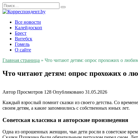
Перейти
Search
к
for:
содержанию
Все новости
Калейдоскоп
Брест
Витебск
Гомель
О сайте
Главная страница
»
Что читают детям: опрос прохожих о люби
Что читают детям: опрос прохожих о л
Автор
Просмотров
128
Опубликовано
31.05.2026
Каждый взрослый помнит сказки из своего детства. Со време
своим детям, а какие запомнились с собственных юных лет.
Советская классика и авторские произведения
Одна из опрошенных женщин, чьи дети росли в советское время
Сказки Пушкина были обязательным ритуалом перед сном. Дети 