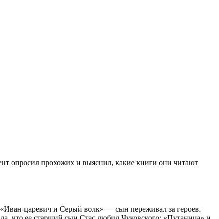
ент опросил прохожих и выяснил, какие книги они читают
я «Иван-царевич и Серый волк» — сын переживал за героев.
ала, что ее старший сын Стас любил Чуковского: «Путаница» и