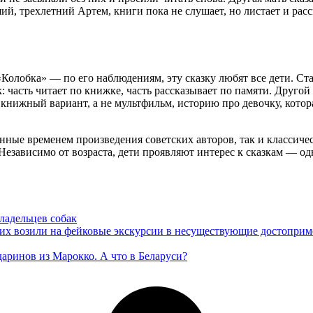
й, трехлетний Артем, книги пока не слушает, но листает и расс
Колобка» — по его наблюдениям, эту сказку любят все дети. Ста
к: часть читает по книжке, часть рассказывает по памяти. Друго
ижный вариант, а не мультфильм, историю про девочку, котора
енные временем произведения советских авторов, так и классич
 Независимо от возраста, дети проявляют интерес к сказкам — 
ладельцев собак
их возили на фейковые экскурсии в несуществующие достоприм
даринов из Марокко. А что в Беларуси?