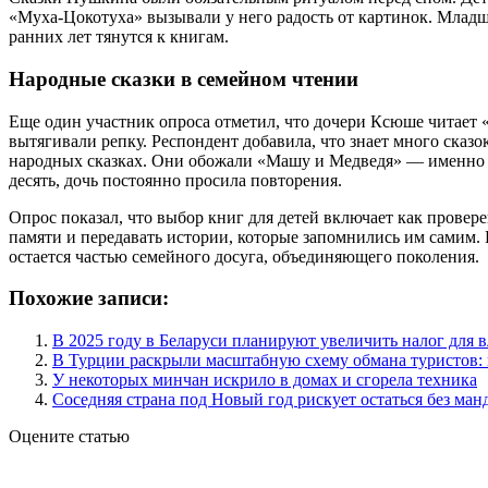
«Муха-Цокотуха» вызывали у него радость от картинок. Младши
ранних лет тянутся к книгам.
Народные сказки в семейном чтении
Еще один участник опроса отметил, что дочери Ксюше читает «
вытягивали репку. Респондент добавила, что знает много сказо
народных сказках. Они обожали «Машу и Медведя» — именно кн
десять, дочь постоянно просила повторения.
Опрос показал, что выбор книг для детей включает как провер
памяти и передавать истории, которые запомнились им самим.
остается частью семейного досуга, объединяющего поколения.
Похожие записи:
В 2025 году в Беларуси планируют увеличить налог для в
В Турции раскрыли масштабную схему обмана туристов: 
У некоторых минчан искрило в домах и сгорела техника
Соседняя страна под Новый год рискует остаться без ман
Оцените статью