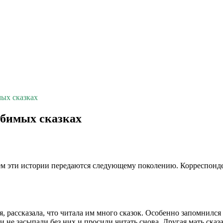
мых сказках
юбимых сказках
нем эти истории передаются следующему поколению. Корреспонд
, рассказала, что читала им много сказок. Особенно запомнилс
не засыпали без них и просили читать снова. Другая мать сказ