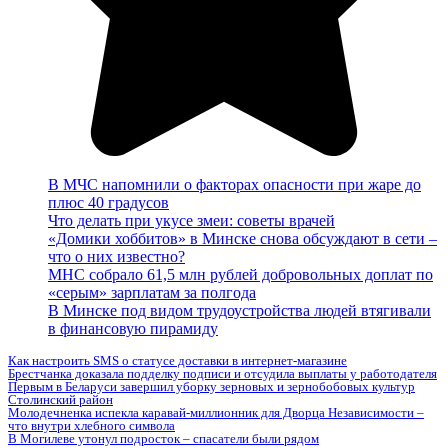
В МЧС напомнили о факторах опасности при жаре до
плюс 40 градусов
Что делать при укусе змеи: советы врачей
«Домики хоббитов» в Минске снова обсуждают в сети –
что о них известно?
МНС собрало 61,5 млн рублей добровольных доплат по
«серым» зарплатам за полгода
В Минске под видом трудоустройства людей втягивали
в финансовую пирамиду
Как настроить SMS о статусе доставки в интернет-магазине
Брестчанка доказала подделку подписи и отсудила выплаты у работодателя
Первым в Беларуси завершил уборку зерновых и зернобобовых культур
Столинский район
Молодечненка испекла каравай-миллионник для Дворца Независимости –
что внутри хлебного символа
В Могилеве утонул подросток – спасатели были рядом