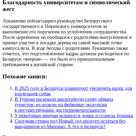
Благодарность университетам и символический
жест
Лукашенко поблагодарил руководство Белорусского
государственного и Пекинского университетов за
выполнение его поручения по углублению сотрудничества.
После церемонии он пообщался с родителями выпускников и
принял участие в посадке дерева на самой высокой точке
кампуса вуза. В ходе беседы с родителями Лукашенко также
отметил, что подготовленные кадры должны расходиться по
Беларуси «веером» — это было его принципиальным
требованием к китайской стороне.
Похожие записи:
В 2025 году в Беларуси планируют увеличить налог для
владельцев собак
В Турции раскрыли масштабную схему обмана
туристов: их возили на фейковые экскурсии
в несуществующие достопримечательности
У некоторых минчан искрило в домах и сгорела техника
Соседняя страна под Новый год рискует остаться без
мандаринов из Марокко. А что в Беларуси?