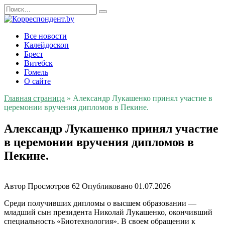
Перейти
Search
к
for:
содержанию
Все новости
Калейдоскоп
Брест
Витебск
Гомель
О сайте
Главная страница
»
Александр Лукашенко принял участие в
церемонии вручения дипломов в Пекине.
Александр Лукашенко принял участие
в церемонии вручения дипломов в
Пекине.
Автор
Просмотров
62
Опубликовано
01.07.2026
Среди получивших дипломы о высшем образовании —
младший сын президента Николай Лукашенко, окончивший
специальность «Биотехнология». В своем обращении к