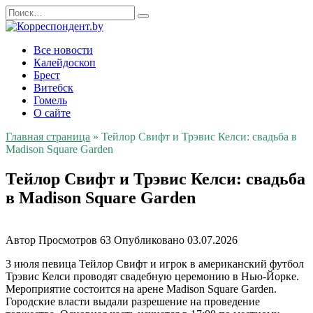
Перейти
Search
к
for:
содержанию
Все новости
Калейдоскоп
Брест
Витебск
Гомель
О сайте
Главная страница
»
Тейлор Свифт и Трэвис Келси: свадьба в
Madison Square Garden
Тейлор Свифт и Трэвис Келси: свадьба
в Madison Square Garden
Автор
Просмотров
63
Опубликовано
03.07.2026
3 июля певица Тейлор Свифт и игрок в американский футбол
Трэвис Келси проводят свадебную церемонию в Нью-Йорке.
Мероприятие состоится на арене Madison Square Garden.
Городские власти выдали разрешение на проведение