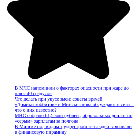
В МЧС напомнили о факторах опасности при жаре до
плюс 40 градусов
Что делать при укусе змеи: советы врачей
«Домики хоббитов» в Минске снова обсуждают в сети –
что о них известно?
МНС собрало 61,5 млн рублей добровольных доплат по
«серым» зарплатам за полгода
В Минске под видом трудоустройства людей втягивали
в финансовую пирамиду