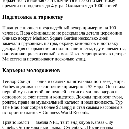
торжества. Основная часть начнется в 17:00 по местному
времени и продлится до 4 утра. Ожидается до 1000 гостей.
Подготовка к торжеству
Накануне прошел предсвадебный вечер примерно на 100
человек. Пара официально не раскрывала детали церемонии.
Однако вокруг Madison Square Garden несколько дней
замечали грузовики, шатры, охрану, кинологов и доставку
декора. Для оформления использовали цветы, еду и элементы,
напоминающие сказочный замок. Из-за мероприятия в центре
Манхэттена перекрывают несколько улиц.
Карьеры молодоженов
Тейлор Свифт — одна из самых влиятельных поп-звезд мира.
Forbes оценивает ее состояние примерно в $2 млрд. Она стала
первой музыканткой, вошедшей в список миллиардеров в
основном за счет песен и концертов. Доходы приносят туры,
роялти, права на музыкальный каталог и недвижимость. Тур
The Eras Tour собрал более $2 млрд и стал самым кассовым в
истории по данным Guinness World Records.
Трэвис Келси — звезда NFL, тайт-энд клуба Kansas City
Chiefs. Он трижды выигрывал Супербоул. После начала