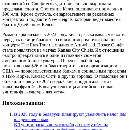
отношений со Свифт его аудитория сильно выросла за
пределами спорта. Состояние Келси оценивают примерно в
$90 млн. Кроме футбола, он зарабатывает на рекламных
контрактах и подкасте New Heights, который ведет вместе с
братом Джейсоном Келси.
Роман пары начался в 2023 году. Келси рассказывал, что хотел
передать певице браслет со своим номером телефона после
концерта The Eras Tour на стадионе Arrowhead. Позже Свифт
стала появляться на матчах Kansas City Chiefs. Их отношения
быстро превратились в один из главных сюжетов
американской поп-культуры. Перед свадьбой пара
пожертвовала $26 млн благотворительным организациям в
США — продовольственным банкам и социальным проектам
в Нью-Йорке, Канзас-Сити и других городах. О помолвке они
объявили в августе 2025 года. Свифт подписала фото с
кольцом фразой: «Ваша учительница английского и ваш
учитель физкультуры женятся».
Похожие записи:
В 2025 году в Беларуси планируют увеличить налог для
владельцев собак
В Турции раскрыли масштабную схему обмана
туристов: их возили на фейковые экскурсии