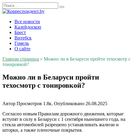
Перейти
Search
к
for:
содержанию
Все новости
Калейдоскоп
Брест
Витебск
Гомель
О сайте
Главная страница
»
Можно ли в Беларуси пройти техосмотр с
тонировкой?
Можно ли в Беларуси пройти
техосмотр с тонировкой?
Автор
Просмотров
1.8к.
Опубликовано
26.08.2025
Согласно новым Правилам дорожного движения, которые
вступят в силу в Беларуси с 1 сентября нынешнего года, на
стекла автомобилей разрешено устанавливать жалюзи и
шторки, а также пленочные покрытия.