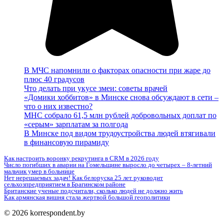
В МЧС напомнили о факторах опасности при жаре до
плюс 40 градусов
Что делать при укусе змеи: советы врачей
«Домики хоббитов» в Минске снова обсуждают в сети –
что о них известно?
МНС собрало 61,5 млн рублей добровольных доплат по
«серым» зарплатам за полгода
В Минске под видом трудоустройства людей втягивали
в финансовую пирамиду
Как настроить воронку рекрутинга в CRM в 2026 году
Число погибших в аварии на Гомельщине выросло до четырех – 8-летний
мальчик умер в больнице
Нет нерешаемых задач! Как белоруска 25 лет руководит
сельхозпредприятием в Брагинском районе
Британские ученые подсчитали, сколько людей не должно жить
Как армянская вишня стала жертвой большой геополитики
© 2026 korrespondent.by