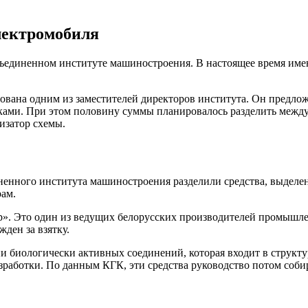
лектромобиля
ъединенном институте машиностроения. В настоящее время имен
ована одним из заместителей директоров института. Он предлож
иками. При этом половину суммы планировалось разделить между
изатор схемы.
енного института машиностроения разделили средства, выделен
ам.
 Это один из ведущих белорусских производителей промышленн
ден за взятку.
 биологически активных соединений, которая входит в структу
зработки. По данным КГК, эти средства руководство потом соби