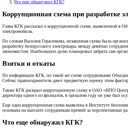
Что еще обнаружил КГК?
Коррупционная схема при разработке э
Глава КГК рассказал о коррупционной схеме, выявленной в Об
электромобиля.
По словам Василия Герасимова, незаконная схема была организ
разработку белорусского электрокара, между девятью сотрудн
экономистом. Наибольшую долю планировал забрать сам орган
Взятки и откаты
По информации КГК, по такой же схеме сотрудниками Объедин
Сейчас правоохранители дают предметную оценку этим фактор
Также КГК раскрыл коррупционную схему в ОАО «НПО Центр».
директора одного из филиалов, в прошлом году он уже был осуж
Еще одна коррупционная схема выявлена в Институте биохимии
основана на выплате сотрудникам премий за перспективные ра
Что еще обнаружил КГК?