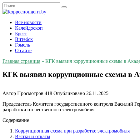
Перейти
Search
к
for:
содержанию
Все новости
Калейдоскоп
Брест
Витебск
Гомель
О сайте
Главная страница
»
КГК выявил коррупционные схемы в Акад
КГК выявил коррупционные схемы в А
Автор
Просмотров
418
Опубликовано
26.11.2025
Председатель Комитета государственного контроля Василий Ге
разработки отечественного электромобиля.
Содержание
Коррупционная схема при разработке электромобиля
Взятки и откаты