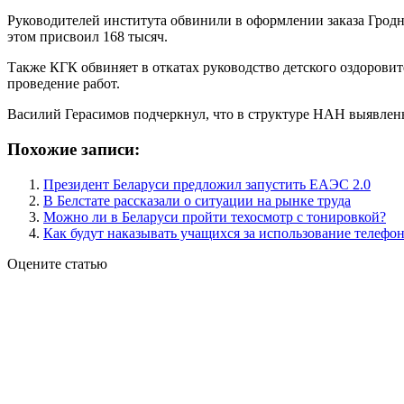
Руководителей института обвинили в оформлении заказа Гродн
этом присвоил 168 тысяч.
Также КГК обвиняет в откатах руководство детского оздорови
проведение работ.
Василий Герасимов подчеркнул, что в структуре НАН выявлены
Похожие записи:
Президент Беларуси предложил запустить ЕАЭС 2.0
В Белстате рассказали о ситуации на рынке труда
Можно ли в Беларуси пройти техосмотр с тонировкой?
Как будут наказывать учащихся за использование телефо
Оцените статью