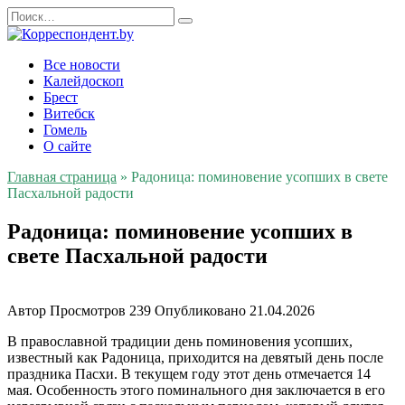
Перейти
Search
к
for:
содержанию
Все новости
Калейдоскоп
Брест
Витебск
Гомель
О сайте
Главная страница
»
Радоница: поминовение усопших в свете
Пасхальной радости
Радоница: поминовение усопших в
свете Пасхальной радости
Автор
Просмотров
239
Опубликовано
21.04.2026
В православной традиции день поминовения усопших,
известный как Радоница, приходится на девятый день после
праздника Пасхи. В текущем году этот день отмечается 14
мая. Особенность этого поминального дня заключается в его