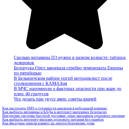
Сколько витамина D3 нужно в разном возрасте: таблица
дозировок
Белоруска Орел завоевала серебро чемпионата Европы
по пятиборью
В Белыничском районе погиб мотоциклист после
столкновения с КАМАЗом
В МЧС напомнили о факторах опасности при жаре до
плюс 40 градусов
Что делать при укусе змеи: советы врачей
Как настроить SMS о готовности анализов в небольшой клинике
Как выбрать витамины и БАДы в интернет-магазинах безопасно
Внедрение системы быстрой доставки: опыт магазинов здорового питания
Как выбрать интернет-магазин здорового питания без ошибок
Как фасадные панели влияют на энергосбережение дома