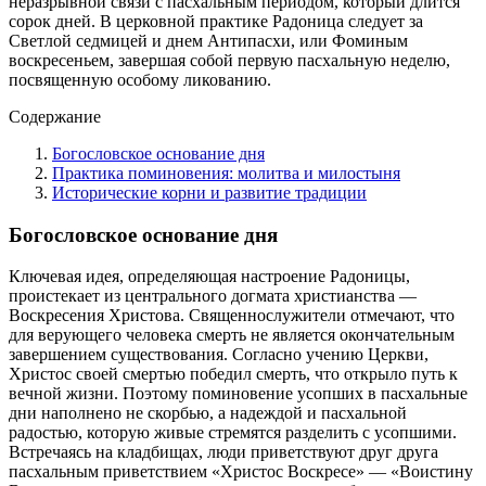
неразрывной связи с пасхальным периодом, который длится
сорок дней. В церковной практике Радоница следует за
Светлой седмицей и днем Антипасхи, или Фоминым
воскресеньем, завершая собой первую пасхальную неделю,
посвященную особому ликованию.
Содержание
Богословское основание дня
Практика поминовения: молитва и милостыня
Исторические корни и развитие традиции
Богословское основание дня
Ключевая идея, определяющая настроение Радоницы,
проистекает из центрального догмата христианства —
Воскресения Христова. Священнослужители отмечают, что
для верующего человека смерть не является окончательным
завершением существования. Согласно учению Церкви,
Христос своей смертью победил смерть, что открыло путь к
вечной жизни. Поэтому поминовение усопших в пасхальные
дни наполнено не скорбью, а надеждой и пасхальной
радостью, которую живые стремятся разделить с усопшими.
Встречаясь на кладбищах, люди приветствуют друг друга
пасхальным приветствием «Христос Воскресе» — «Воистину