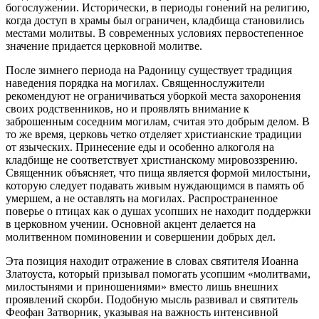
богослужении. Исторически, в периоды гонений на религию,
когда доступ в храмы был ограничен, кладбища становились
местами молитвы. В современных условиях первостепенное
значение придается церковной молитве.
После зимнего периода на Радоницу существует традиция
наведения порядка на могилах. Священнослужители
рекомендуют не ограничиваться уборкой места захоронения
своих родственников, но и проявлять внимание к
заброшенным соседним могилам, считая это добрым делом. В
то же время, церковь четко отделяет христианские традиции
от языческих. Принесение еды и особенно алкоголя на
кладбище не соответствует христианскому мировоззрению.
Священник объясняет, что пища является формой милостыни,
которую следует подавать живым нуждающимся в память об
умершем, а не оставлять на могилах. Распространенное
поверье о птицах как о душах усопших не находит поддержки
в церковном учении. Основной акцент делается на
молитвенном поминовении и совершении добрых дел.
Эта позиция находит отражение в словах святителя Иоанна
Златоуста, который призывал помогать усопшим «молитвами,
милостынями и приношениями» вместо лишь внешних
проявлений скорби. Подобную мысль развивал и святитель
Феофан Затворник, указывая на важность интенсивной