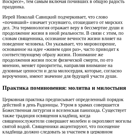
Воскресе», тем самым включая почивших в общую радость
праздника.
Иерей Николай Савицкий подчеркивает, что слово
«почивший» означает уснувшего, отошедшего от мирских
дел. Эта терминология отражает веру в бессмертие души и
продолжение жизни в иной реальности. В связи с этим, по
словам священника, осознание вечности жизни влияет на
поведение человека. Он указывает, что мировоззрение,
основанное на идее «живем один раз», часто приводит к
соответствующему образу жизни. Понимание же
продолжения жизни после физической смерти, по его
мнению, меняет приоритеты, направляя внимание на
духовные ценности и дела милосердия, которые, согласно
вероучению, имеют значение для будущей участи души.
Практика поминовения: молитва и милостыня
Церковная практика предписывает определенный порядок
действий в день Радоницы. Утром в храмах совершается
Божественная литургия и вселенская панихида. Существует
также традиция освящения кладбищ, когда
священнослужители совершают молебен и окропляют могилы
святой водой. Священники акцентируют, что посещение
кладбища должно следовать за участием в церковном