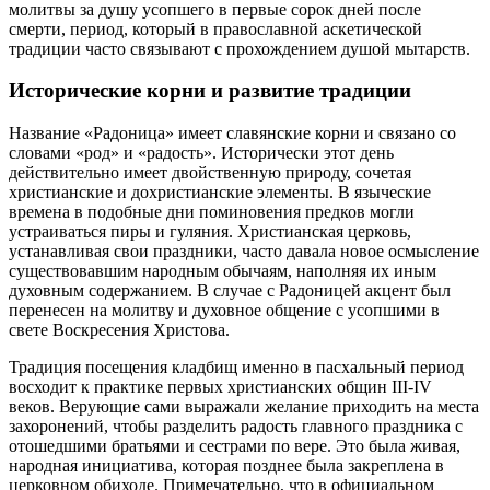
молитвы за душу усопшего в первые сорок дней после
смерти, период, который в православной аскетической
традиции часто связывают с прохождением душой мытарств.
Исторические корни и развитие традиции
Название «Радоница» имеет славянские корни и связано со
словами «род» и «радость». Исторически этот день
действительно имеет двойственную природу, сочетая
христианские и дохристианские элементы. В языческие
времена в подобные дни поминовения предков могли
устраиваться пиры и гуляния. Христианская церковь,
устанавливая свои праздники, часто давала новое осмысление
существовавшим народным обычаям, наполняя их иным
духовным содержанием. В случае с Радоницей акцент был
перенесен на молитву и духовное общение с усопшими в
свете Воскресения Христова.
Традиция посещения кладбищ именно в пасхальный период
восходит к практике первых христианских общин III-IV
веков. Верующие сами выражали желание приходить на места
захоронений, чтобы разделить радость главного праздника с
отошедшими братьями и сестрами по вере. Это была живая,
народная инициатива, которая позднее была закреплена в
церковном обиходе. Примечательно, что в официальном