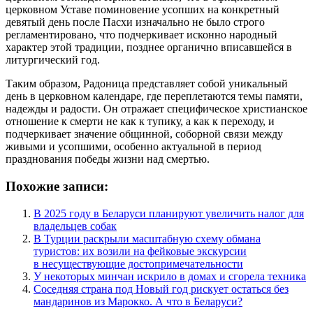
церковном Уставе поминовение усопших на конкретный
девятый день после Пасхи изначально не было строго
регламентировано, что подчеркивает исконно народный
характер этой традиции, позднее органично вписавшейся в
литургический год.
Таким образом, Радоница представляет собой уникальный
день в церковном календаре, где переплетаются темы памяти,
надежды и радости. Он отражает специфическое христианское
отношение к смерти не как к тупику, а как к переходу, и
подчеркивает значение общинной, соборной связи между
живыми и усопшими, особенно актуальной в период
празднования победы жизни над смертью.
Похожие записи:
В 2025 году в Беларуси планируют увеличить налог для
владельцев собак
В Турции раскрыли масштабную схему обмана
туристов: их возили на фейковые экскурсии
в несуществующие достопримечательности
У некоторых минчан искрило в домах и сгорела техника
Соседняя страна под Новый год рискует остаться без
мандаринов из Марокко. А что в Беларуси?